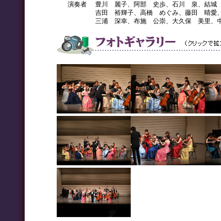
演奏者
豊川 麗子、阿部 史歩、石川 泉、結城
吉田 裕輝子、高橋 めぐみ、藤田 晴愛
三浦 深幸、布施 公崇、大久保 美里、