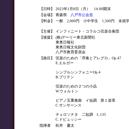
【日時】
2023年1月8日（月） 14:00開演
【会場】
青森県
八戸市公会堂
【料金】
一般 2,000円 小中学生 1,500円 未
【主催】
インフィニート・コラルコ弦楽合奏団
【後援】
(株)デーリー東北新聞社
東奥日報社
東奥日報文化財団
八戸市教育委員会
【曲目】
弦楽のための「序奏とアレグロ」Op.47
E.エルガー
シンプルシンフォニーOp.4
B.ブリテン
弦楽のための２つの小品
W.ウォルトン
ピアノ五重奏曲 イ短調 第１楽章
C.サンサーンス
チェロソナタ 二短調 L.135
C.ドビュッシー
指揮者
松井 慶太