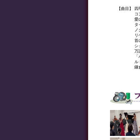
【曲目】
四
コ
愛
タ
ノ
リ
首
シ
万
「
ル
鎌