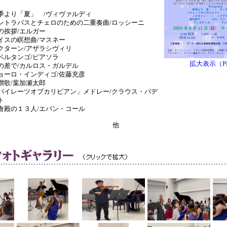
季より「夏」 /ヴィヴァルディ
ントラバスとチェロのための二重奏曲/ロッシーニ
の挨拶/エルガー
イスの瞑想曲/マスネー
クターン/アザラシヴィリ
ベルタンゴ/ピアソラ
拡大表示（P
の差で/カルロス・ガルデル
ョーロ・インディゴ/佐藤充彦
讃歌/葉加瀬太郎
パイレーツオブカリビアン」メドレー/クラウス・バデ
ト
倉殿の１３人/エバン・コール
他