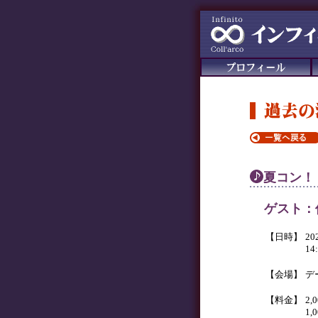
夏コン！
ゲスト：
【日時】
2
14
【会場】
デ
【料金】
2,
1,