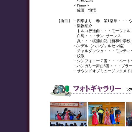
布施 公崇
＜Piano＞
佐藤 慎悟
【曲目】
・四季より 春 第1楽章・・・
・楽器紹介
トルコ行進曲・・・モーツァル
白鳥・・・サン=サーンス
炎・・・梶浦由記（新和中学校
ヘンデル（ハルヴォルセン編）
チャルダッシュ・・・モンティ
・校歌
・シンフォニー７番・・・ベート
・ハンガリー舞曲5番・・・ブラ
・サウンドオブミュージックメド