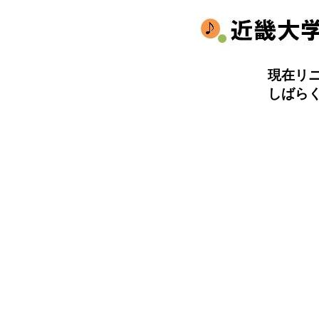
現在リ
しばら