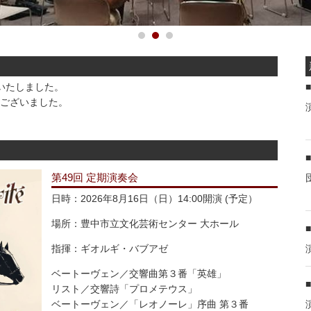
催いたしました。
ございました。
第49回 定期演奏会
日時：2026年8月16日（日）14:00開演 (予定）
場所：豊中市立文化芸術センター 大ホール
指揮：ギオルギ・バブアゼ
ベートーヴェン／交響曲第３番「英雄」
リスト／交響詩「プロメテウス」
ベートーヴェン／「レオノーレ」序曲 第３番