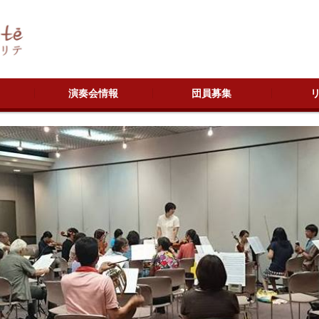
演奏会情報
団員募集
今後の演奏会
過去の演奏会