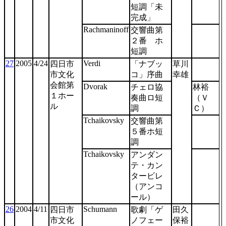
短調「未
完成」
Rachmaninoff
交響曲第
２番 ホ
短調
27
2005
4/24
Verdi
四日市
「ナブッ
草川
市文化
コ」序曲
幸雄
会館第
Dvorak
チェロ協
林裕
１ホー
奏曲ロ短
（Ｖ
ル
調
Ｃ）
Tchaikovsky
交響曲第
５番ホ短
調
Tchaikovsky
アンダン
テ・カン
タービレ
（アンコ
ール）
26
2004
4/11
Schumann
四日市
歌劇「ゲ
田久
市文化
ノフェー
保裕