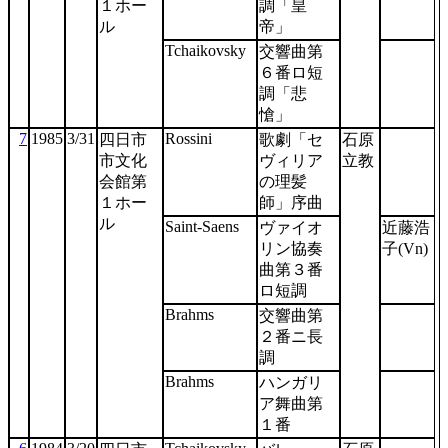
１ホー
調「皇
ル
帝」
Tchaikovsky
交響曲第
６番ロ短
調「悲
愴」
7
1985
3/31
Rossini
四日市
歌劇「セ
石原
市文化
ヴィリア
立教
会館第
の理髪
１ホー
師」序曲
ル
Saint-Saens
ヴァイオ
近藤浩
リン協奏
子(Vn)
曲第３番
ロ短調
Brahms
交響曲第
２番ニ長
調
Brahms
ハンガリ
ア舞曲第
１番