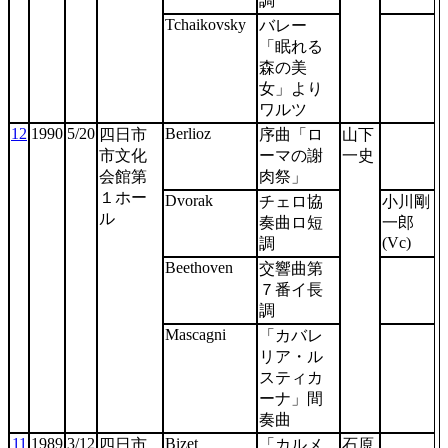
調
Tchaikovsky
バレー
「眠れる
森の美
女」より
ワルツ
12
1990
5/20
Berlioz
四日市
序曲「ロ
山下
市文化
ーマの謝
一史
会館第
肉祭」
１ホー
Dvorak
チェロ協
小川剛
ル
奏曲ロ短
一郎
(Vc)
調
Beethoven
交響曲第
７番イ長
調
Mascagni
「カバレ
リア・ル
スティカ
ーナ」間
奏曲
11
1989
3/12
Bizet
四日市
「カルメ
石原