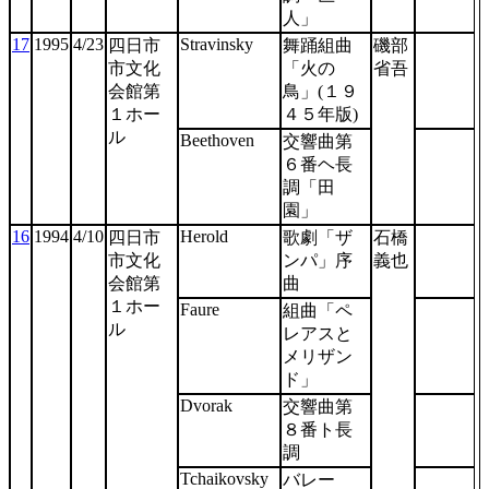
人」
17
1995
4/23
Stravinsky
四日市
舞踊組曲
磯部
市文化
「火の
省吾
会館第
鳥」(１９
１ホー
４５年版)
ル
Beethoven
交響曲第
６番ヘ長
調「田
園」
16
1994
4/10
Herold
四日市
歌劇「ザ
石橋
市文化
ンパ」序
義也
会館第
曲
１ホー
Faure
組曲「ペ
ル
レアスと
メリザン
ド」
Dvorak
交響曲第
８番ト長
調
Tchaikovsky
バレー