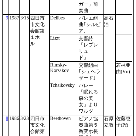
ガー」前
奏曲
9
1987
3/15
Delibes
四日市
バレエ組
高石
市文化
曲｢シルビ
治
会館第
ア｣
１ホー
Liszt
交響詩
ル
「レプレ
リュー
ド」
Rimsky-
交響組曲
若林亜
Korsakov
｢シェヘラ
由(Vn)
ザード｣
Tchaikovsky
バレー
「眠れる
森の美
女」より
ワルツ
8
1986
3/23
Beethoven
四日市
ピアノ協
石原
佐藤恵
市文化
奏曲第５
立教
子(Pf)
会館第
番変ホ長