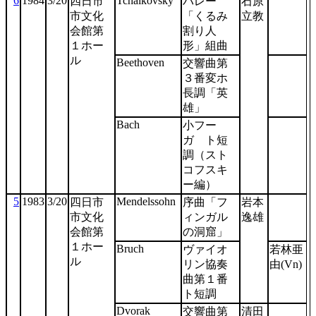
6
1984
3/20
Tchaikovsky
四日市
バレー
石原
市文化
「くるみ
立教
会館第
割り人
１ホー
形」組曲
ル
Beethoven
交響曲第
３番変ホ
長調「英
雄」
Bach
小フー
ガ ト短
調（スト
コフスキ
ー編）
5
1983
3/20
Mendelssohn
四日市
序曲「フ
岩本
市文化
ィンガル
逸雄
会館第
の洞窟」
１ホー
Bruch
ヴァイオ
若林亜
ル
リン協奏
由(Vn)
曲第１番
ト短調
Dvorak
交響曲第
清田