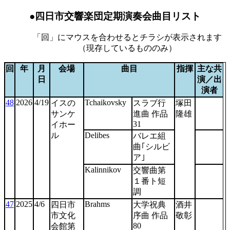
●四日市交響楽団定期演奏会曲目リスト
「回」にマウスを合わせるとチラシが表示されます
（現存しているもののみ）
回
年
月
会場
曲目
指揮
主な共
日
演／出
演者
48
2026
4/19
Tchaikovsky
イスの
スラブ行
塚田
サンケ
進曲 作品
隆雄
31
イホー
ル
Delibes
バレエ組
曲｢シルビ
ア｣
Kalinnikov
交響曲第
１番ト短
調
47
2025
4/6
Brahms
四日市
大学祝典
酒井
市文化
序曲 作品
敬彰
80
会館第