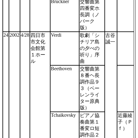
Bruckner
交響曲第
四番変ホ
長調（ノ
バーク
版）
24
2002
4/28
Verdi
四日市
歌劇「シ
古谷
市文化
チリア島
誠一
会館第
の夕べの
１ホー
祈り」序
ル
曲
Beethoven
交響曲第
８番ヘ長
調作品９
３（ベー
レンライ
ター原典
版）
Tchaikovsky
ピアノ協
近藤綾
奏曲第１
子（Ｐ
番変ロ短
ｆ）
調作品２