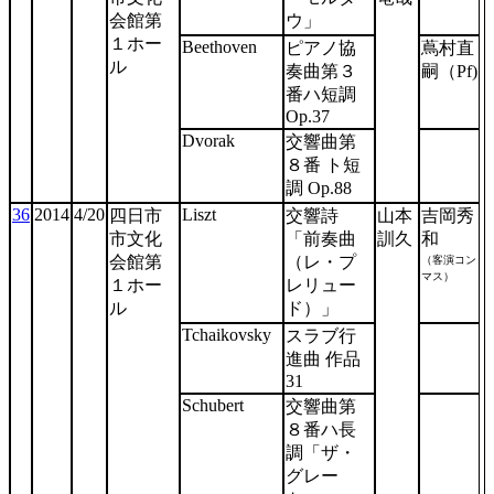
会館第
ウ」
１ホー
Beethoven
ピアノ協
蔦村直
ル
奏曲第３
嗣（Pf)
番ハ短調
Op.37
Dvorak
交響曲第
８番 ト短
調 Op.88
36
2014
4/20
Liszt
四日市
交響詩
山本
吉岡秀
市文化
「前奏曲
訓久
和
（客演コン
会館第
（レ・プ
マス）
１ホー
レリュー
ル
ド）」
Tchaikovsky
スラブ行
進曲 作品
31
Schubert
交響曲第
８番ハ長
調「ザ・
グレー