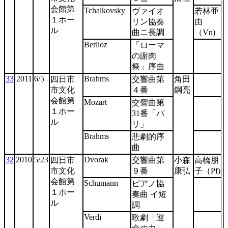
会館第
Tchaikovsky
ヴァイオ
若林亜
１ホー
リン協奏
由
ル
曲ニ長調
（Vn)
Berlioz
「ローマ
の謝肉
祭」序曲
33
2011
6/5
Brahms
四日市
交響曲第
角田
市文化
４番
鋼亮
会館第
Mozart
交響曲第
１ホー
31番「パ
ル
リ」
Brahms
悲劇的序
曲
32
2010
5/23
Dvorak
四日市
交響曲第
小森
高橋朋
市文化
９番
康弘
子（Pf)
会館第
Schumann
ピアノ協
１ホー
奏曲 イ短
ル
調
Verdi
歌劇「運