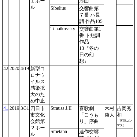
１ホー
序曲
ル
Sibelius
交響曲第
７番 ハ長
調 作品105
Tchaikovsky
交響曲第1
番 ト短調
作品
13『冬の
日の幻
想』
42
2020
4/19
新型コ
ロナウ
イルス
感染拡
大のた
め中止
41
2019
3/31
Strauss J.II
四日市
喜歌劇
木村
吉岡秀
市文化
「こうも
康人
和
（客演コン
会館第
り」序曲
マス）
２ホー
Smetana
連作交響
ル