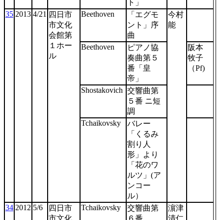
ト」
35
2013
4/21
Beethoven
四日市
「エグモ
今村
市文化
ント」序
能
会館第
曲
１ホー
Beethoven
ピアノ協
阪本
ル
奏曲第５
牧子
番「皇
（Pf)
帝」
Shostakovich
交響曲第
５番 ニ短
調
Tchaikovsky
バレー
「くるみ
割り人
形」より
「花のワ
ルツ」(ア
ンコー
ル）
34
2012
5/6
Tchaikovsky
四日市
交響曲第
濵津
市文化
６番
清仁