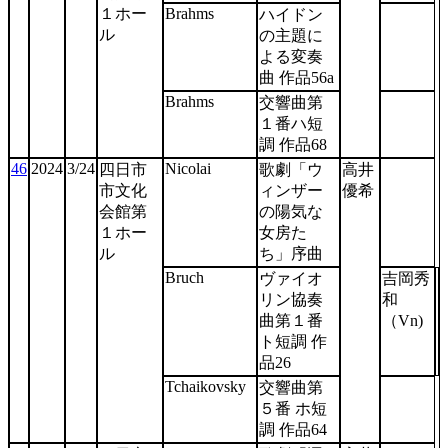
１ホー
Brahms
ハイドン
ル
の主題に
よる変奏
曲 作品56a
Brahms
交響曲第
１番ハ短
調 作品68
46
2024
3/24
Nicolai
四日市
歌劇「ウ
高井
市文化
ィンザー
優希
会館第
の陽気な
１ホー
女房た
ル
ち」序曲
Bruch
ヴァイオ
吉岡秀
リン協奏
和
曲第１番
（Vn)
ト短調 作
品26
Tchaikovsky
交響曲第
５番 ホ短
調 作品64