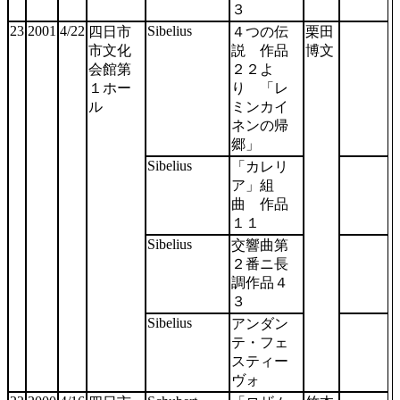
３
23
2001
4/22
Sibelius
四日市
４つの伝
栗田
市文化
説 作品
博文
会館第
２２よ
１ホー
り 「レ
ル
ミンカイ
ネンの帰
郷」
Sibelius
「カレリ
ア」組
曲 作品
１１
Sibelius
交響曲第
２番ニ長
調作品４
３
Sibelius
アンダン
テ・フェ
スティー
ヴォ