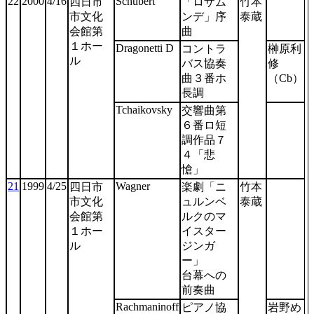
22
2000
4/16
Schubert
四日市
「ロザム
竹本
市文化
ンデ」序
泰蔵
会館第
曲
１ホー
Dragonetti D
コントラ
榊原利
ル
バス協奏
修
曲３番ホ
（Cb）
長調
Tchaikovsky
交響曲第
６番ロ短
調作品７
４「悲
愴」
21
1999
4/25
Wagner
四日市
楽劇「ニ
竹本
市文化
ュルンベ
泰蔵
会館第
ルクのマ
１ホー
イスター
ル
ジンガ
ー」
台幕への
前奏曲
Rachmaninoff
ピアノ協
岩野め