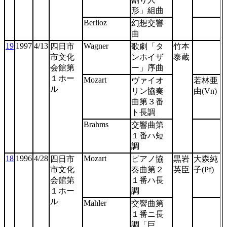
形」組曲
Berlioz
幻想交響
曲
19
1997
4/13
Wagner
四日市
歌劇「タ
竹本
市文化
ンホイザ
泰蔵
会館第
ー」序曲
１ホー
Mozart
ヴァイオ
若林亜
ル
リン協奏
由(Vn)
曲第３番
ト長調
Brahms
交響曲第
１番ハ短
調
18
1996
4/28
Mozart
四日市
ピアノ協
黒岩
大森純
市文化
奏曲第２
英臣
子(Pf)
会館第
１番ハ長
１ホー
調
ル
Mahler
交響曲第
１番ニ長
調「巨