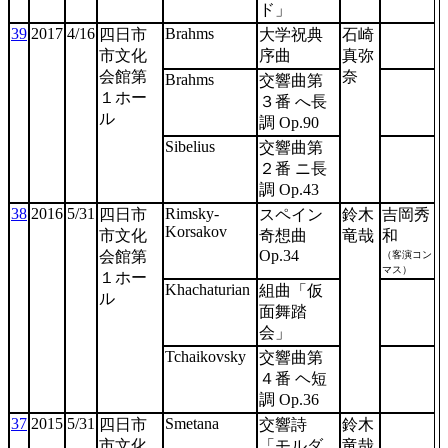
ド」
39
2017
4/16
Brahms
四日市
大学祝典
石崎
市文化
序曲
真弥
会館第
奈
Brahms
交響曲第
１ホー
３番 へ長
ル
調 Op.90
Sibelius
交響曲第
２番 ニ長
調 Op.43
38
2016
5/31
Rimsky-
四日市
スペイン
鈴木
吉岡秀
Korsakov
市文化
奇想曲
竜哉
和
Op.34
（客演コン
会館第
マス）
１ホー
Khachaturian
組曲「仮
ル
面舞踏
会」
Tchaikovsky
交響曲第
４番 ヘ短
調 Op.36
37
2015
5/31
Smetana
四日市
交響詩
鈴木
市文化
「モルダ
竜哉