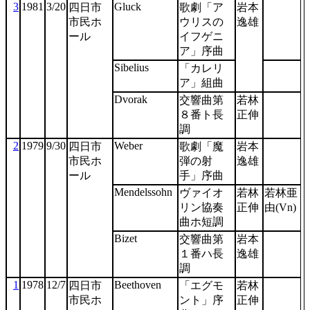
3
1981
3/20
Gluck
四日市
歌劇「ア
岩本
市民ホ
ウリスの
逸雄
ール
イフゲニ
ア」序曲
Sibelius
「カレリ
ア」組曲
Dvorak
交響曲第
若林
８番ト長
正伸
調
2
1979
9/30
Weber
四日市
歌劇「魔
岩本
市民ホ
弾の射
逸雄
ール
手」序曲
Mendelssohn
ヴァイオ
若林
若林亜
リン協奏
正伸
由(Vn)
曲ホ短調
Bizet
交響曲第
岩本
１番ハ長
逸雄
調
1
1978
12/7
Beethoven
四日市
「エグモ
若林
市民ホ
ント」序
正伸