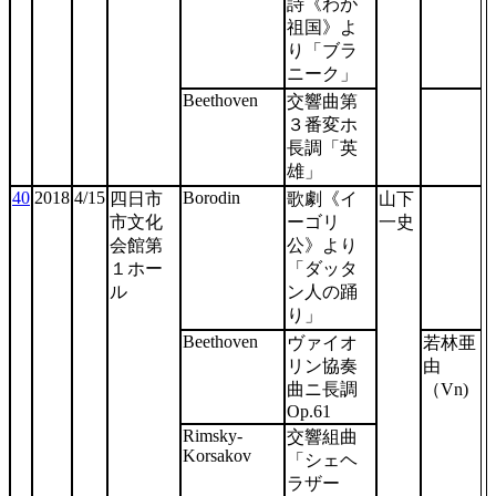
詩《わが
祖国》よ
り「ブラ
ニーク」
Beethoven
交響曲第
３番変ホ
長調「英
雄」
40
2018
4/15
Borodin
四日市
歌劇《イ
山下
市文化
ーゴリ
一史
会館第
公》より
１ホー
「ダッタ
ル
ン人の踊
り」
Beethoven
ヴァイオ
若林亜
リン協奏
由
曲ニ長調
（Vn)
Op.61
Rimsky-
交響組曲
Korsakov
「シェヘ
ラザー