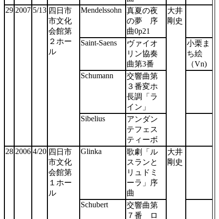
29
2007
5/13
Mendelssohn
四日市
真夏の夜
大井
市文化
の夢 序
剛史
会館第
曲0p21
２ホー
Saint-Saens
ヴァイオ
小栗ま
ル
リン協奏
ち絵
曲第3番
（Vn)
Schumann
交響曲第
３番変ホ
長調「ラ
イン」
Sibelius
アンダン
テフェス
ティーボ
28
2006
4/20
Glinka
四日市
歌劇「ル
大井
市文化
スランと
剛史
会館第
リュドミ
１ホー
ーラ」序
ル
曲
Schubert
交響曲第
７番 ロ