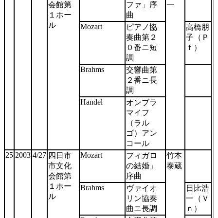
会館第
ファ」序
一
１ホー
曲
ル
Mozart
ピアノ協
高橋朋
奏曲第２
子（Ｐ
０番ニ短
ｆ）
調
Brahms
交響曲第
２番ニ長
調
Handel
オンブラ
マイフ
（ラル
ゴ）アン
コール
25
2003
4/27
Mozart
四日市
フィガロ
竹本
市文化
の結婚」
泰蔵
会館第
序曲
１ホー
Brahms
ヴァイオ
日比浩
ル
リン協奏
一（Ｖ
曲ニ長調
ｎ）