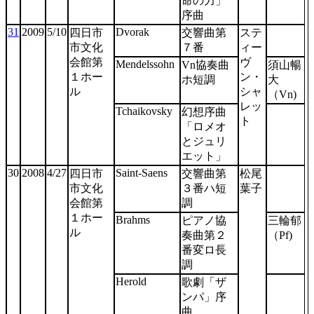
命の力」
序曲
31
2009
5/10
Dvorak
四日市
交響曲第
ステ
市文化
７番
ィー
会館第
ヴ
Mendelssohn
Vn協奏曲
須山暢
１ホー
ン・
ホ短調
大
ル
シャ
（Vn)
レッ
Tchaikovsky
幻想序曲
ト
「ロメオ
とジュリ
エット」
30
2008
4/27
Saint-Saens
四日市
交響曲第
松尾
市文化
３番ハ短
葉子
会館第
調
１ホー
Brahms
ピアノ協
三輪郁
ル
奏曲第２
（Pf)
番変ロ長
調
Herold
歌劇「ザ
ンパ」序
曲