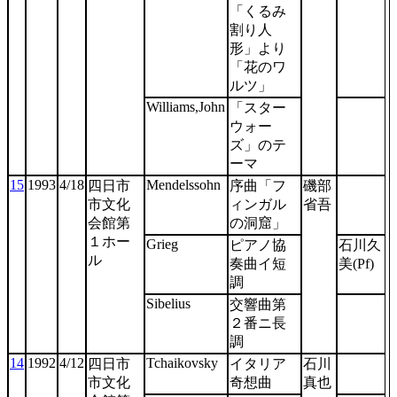
「くるみ
割り人
形」より
「花のワ
ルツ」
Williams,John
「スター
ウォー
ズ」のテ
ーマ
15
1993
4/18
Mendelssohn
四日市
序曲「フ
磯部
市文化
ィンガル
省吾
会館第
の洞窟」
１ホー
Grieg
ピアノ協
石川久
ル
奏曲イ短
美(Pf)
調
Sibelius
交響曲第
２番ニ長
調
14
1992
4/12
Tchaikovsky
四日市
イタリア
石川
市文化
奇想曲
真也