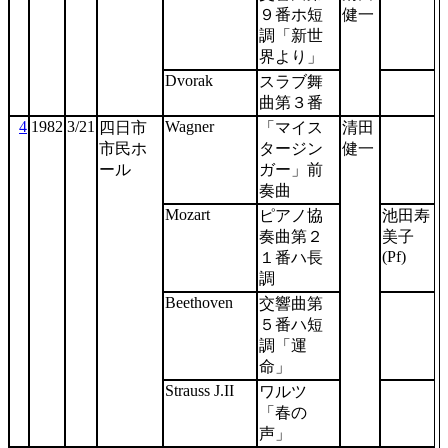
９番ホ短
健一
調「新世
界より」
Dvorak
スラブ舞
曲第３番
4
1982
3/21
Wagner
四日市
「マイス
清田
市民ホ
タージン
健一
ール
ガー」前
奏曲
Mozart
ピアノ協
池田寿
奏曲第２
美子
(Pf)
１番ハ長
調
Beethoven
交響曲第
５番ハ短
調「運
命」
Strauss J.II
ワルツ
「春の
声」