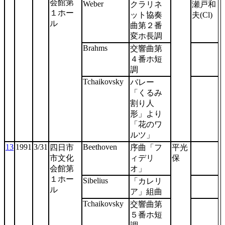
会館第
Weber
クラリネ
瀬戸和
１ホー
ット協奏
夫(Cl)
ル
曲第２番
変ホ長調
Brahms
交響曲第
４番ホ短
調
Tchaikovsky
バレー
「くるみ
割り人
形」より
「花のワ
ルツ」
13
1991
3/31
Beethoven
四日市
序曲「フ
平光
市文化
ィデリ
保
会館第
オ」
１ホー
Sibelius
「カレリ
ル
ア」組曲
Tchaikovsky
交響曲第
５番ホ短