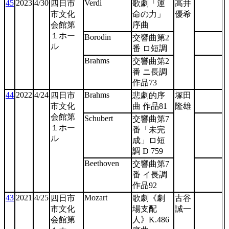
45
2023
4/30
Verdi
四日市
歌劇「運
高井
市文化
命の力」
優希
会館第
序曲
１ホー
Borodin
交響曲第2
ル
番 ロ短調
Brahms
交響曲第2
番 ニ長調
作品73
44
2022
4/24
Brahms
四日市
悲劇的序
塚田
市文化
曲 作品81
隆雄
会館第
Schubert
交響曲第7
１ホー
番「未完
ル
成」ロ短
調 D 759
Beethoven
交響曲第7
番 イ長調
作品92
43
2021
4/25
Mozart
四日市
歌劇《劇
古谷
市文化
場支配
誠一
会館第
人》K.486