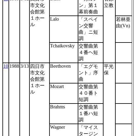
市文化
ン」第１
立教
会館第
幕前奏曲
１ホー
Lalo
「スペイ
若林亜
ル
ン交響
由(Vn)
曲」ニ短
調
Tchaikovsky
交響曲第
４番ヘ短
調
10
1988
3/13
Beethoven
四日市
「エグモ
平光
市文化
ント」序
保
会館第
曲
１ホー
Mozart
交響曲第
ル
４０番ト
短調
Brahms
交響曲第
１番ハ短
調
Wagner
「マイス
タージン