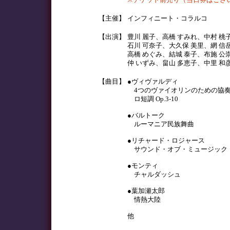
※チケット前売り（当日券はござ
【主催】
インフィニート・コラルコ
【出演】
豊川 麗子、高橋 すみれ、中村 桃
石川 可奈子、大久保 美里、網 信
高橋 めぐみ、結城 泰子、布施 公
仲 いずみ、畠山 多恵子、中里 和
【曲目】
●ヴィヴァルディ
4つのヴァイオリンのための協
ロ短調 Op.3-10
●バルトーク
ルーマニア民族舞曲
●リチャード・ロジャース
サウンド・オブ・ミュージック
●モンティ
チャルダッシュ
●葉加瀬太郎
情熱大陸
他