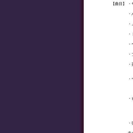
【曲目】
・
序
・
ヴ
・
ピ
・
弦
・
調
・
シ
・
弦
・
高
豊
・
高
宮
畑
・
斎