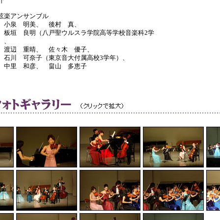
介
弦楽アンサンブル
泉 明美、 後村 真、
垣 良明（八戸聖ウルスラ学院高等学校音楽科2学
）、
辺 重晴、 佐々木 優子、
川 可奈子（東京音大付属高校3学年）、
里 和彦、 畠山 多恵子