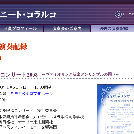
HOM
コンサート2008
～ヴァイオリンと弦楽アンサンブルの調べ～
008年1月6日（日） 15:00開演
森県
八戸市公会堂文化ホール
000円
春を呼ぶコンサート」実行委員会
本弦楽指導者協会、八戸聖ウルスラ学院高等学校、
奥日報社、デーリー東北新聞社、
戸市民フィルハーモニー交響楽団