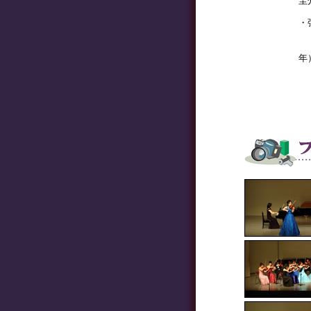
圭
・
小
板
年
渡
石
中