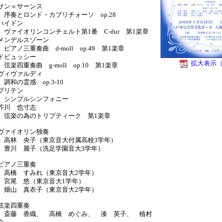
サン＝サーンス
奏とロンド・カプリチォーソ op.28
ハイドン
ァイオリンコンチェルト第1番 C-dur 第1楽章
メンデルスゾーン
アノ三重奏曲 d-moll op.49 第1楽章
ドビュッシー
拡大表示（
楽四重奏曲 g-moll op.10 第1楽章
ヴィヴァルディ
和の霊感 op.3-10
ブリテン
ンプルシンフォニー
芥川 也寸志
楽の為のトリプティーク 第1楽章
ヴァイオリン独奏
林 央子（東京音大付属高校3学年）
川 麗子（洗足学園音大3学年）
ピアノ三重奏
橋 すみれ（東京音大2学年）
尾 悠（東京音大1学年）
山 真衣子（東京音大2学年）
弦楽四重奏
藤 香織、 高橋 めぐみ、 湊 英子、 植村