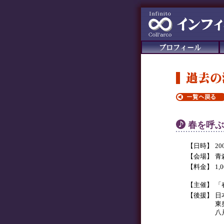
春を呼ぶ
【日時】
2
【会場】
青
【料金】
1,
【主催】
「
【後援】
日
東
八