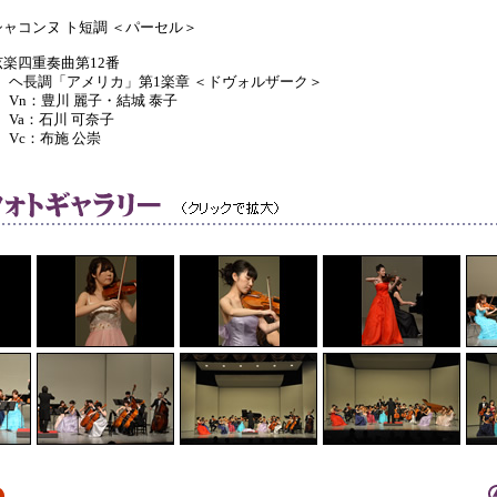
シャコンヌ ト短調 ＜パーセル＞
弦楽四重奏曲第12番
長調「アメリカ」第1楽章 ＜ドヴォルザーク＞
n：豊川 麗子・結城 泰子
a：石川 可奈子
c：布施 公崇