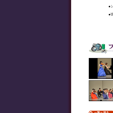
●
●
ヘ
V
V
V