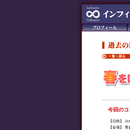
今回のコ
【日時】
2
【会場】
青