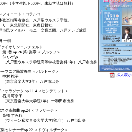
,000円（小学生以下500円。未就学児は無料）
ンフィニート・コラルコ
本弦楽指導者協会、八戸聖ウルスラ学院、
ーリー東北新聞社、東奥日報社、
戸市民フィルハーモニー交響楽団、八戸テレビ放送
田 一樹
ヴァイオリンコンチェルト
1番 op.26 第1楽章 ＜ブルッフ＞
 いずみ
八戸聖ウルスラ学院高等学校音楽科3年） 八戸市出身
ルーマニア民族舞曲 ＜バルトーク＞
拡大表示
村 桃子
東京音楽大学2年） 八戸市出身
ヴィオラソナタ op.11-4 ＜ヒンデミット＞
川 可奈子
東京音楽大学大学院1年） 十和田市出身
バスク奇想曲 op.24 ＜サラサーテ＞
橋 すみれ
ウィーン私立音楽大学大学院1年） 八戸市出身
弦楽セレナーデop.22 ＜ドヴォルザーク＞