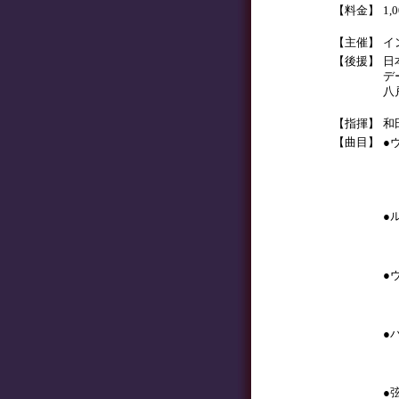
【料金】
1
【主催】
イ
【後援】
日
デ
八
【指揮】
和
【曲目】
●
第
仲
（
●
中
（
●
石
（
●
高
（
●