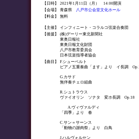
【日時】
2021年1月11日（月） 14:00開演
【会場】
青森県
八戸市公会堂文化ホール
【料金】
無料
【主催】
インフィニート・コラルコ弦楽合奏団
【後援】
(株)デーリー東北新聞社
東奥日報社
東奥日報文化財団
八戸市教育委員会
日本弦楽指導者協会
【曲目】
F.シューベルト
ピアノ五重奏曲「ます」より イ長調 Op.1
G.カサド
無伴奏チェロ組曲
R.シュトラウス
ヴァイオリン ソナタ 変ホ長調 Op.18
A.ヴィヴァルディ
「四季」より 春
C.サン＝サーンス
「動物の謝肉祭」より 白鳥
J.ハルヴォルセン