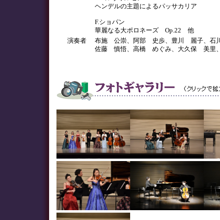
ヘンデルの主題によるパッサカリア
F.ショパン
華麗なる大ポロネーズ Op.22 他
演奏者
布施 公崇、阿部 史歩、豊川 麗子、石
佐藤 慎悟、高橋 めぐみ、大久保 美里