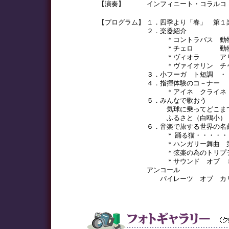
【演奏】
インフィニート・コラルコ
【プログラム】
１．四季より「春」 第１
２．楽器紹介
＊コントラバス 動物の
＊チェロ 動物の謝肉
＊ヴィオラ アリーオ
＊ヴァイオリン チャル
３．小フーガ ト短調 ・
４．指揮体験のコ－ナー
＊アイネ クライネ ナ
５．みんなで歌おう
気球に乗ってどこまで
ふるさと（白鴎小）
６．音楽で旅する世界の名
＊ 踊る猫・・・・・・
＊ハンガリー舞曲 第５
＊弦楽の為のトリプティ
＊サウンド オブ ミュ
アンコール
パイレーツ オブ カリ