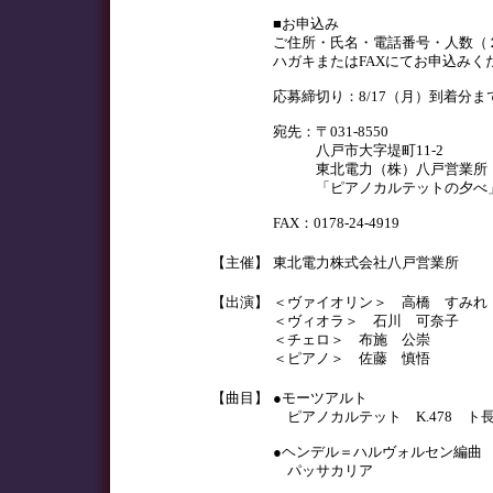
■お申込み
ご住所・氏名・電話番号・人数（
ハガキまたはFAXにてお申込みく
応募締切り：8/17（月）到着分ま
宛先：〒031-8550
八戸市大字堤町11-2
東北電力（株）八戸営業所
「ピアノカルテットの夕べ
FAX：0178-24-4919
【主催】
東北電力株式会社八戸営業所
【出演】
＜ヴァイオリン＞ 高橋 すみれ
＜ヴィオラ＞ 石川 可奈子
＜チェロ＞ 布施 公崇
＜ピアノ＞ 佐藤 慎悟
【曲目】
●モーツアルト
ピアノカルテット K.478 ト
●ヘンデル＝ハルヴォルセン編曲
パッサカリア