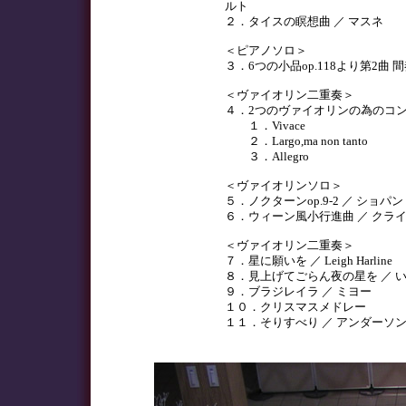
ルト
２．タイスの瞑想曲 ／ マスネ
＜ピアノソロ＞
３．6つの小品op.118より第2曲 
＜ヴァイオリン二重奏＞
４．2つのヴァイオリンの為のコン
１．Vivace
２．Largo,ma non tanto
３．Allegro
＜ヴァイオリンソロ＞
５．ノクターンop.9-2 ／ ショパン
６．ウィーン風小行進曲 ／ クラ
＜ヴァイオリン二重奏＞
７．星に願いを ／ Leigh Harline
８．見上げてごらん夜の星を ／ い
９．ブラジレイラ ／ ミヨー
１０．クリスマスメドレー
１１．そりすべり ／ アンダーソ