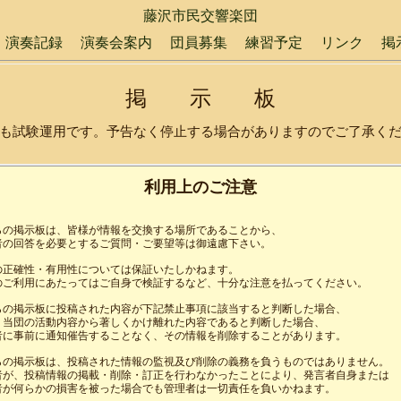
藤沢市民交響楽団
演奏記録
演奏会案内
団員募集
練習予定
リンク
掲
掲 示 板
も試験運用です。予告なく停止する場合がありますのでご了承く
利用上のご注意
らの掲示板は、皆様が情報を交換する場所であることから、

者の回答を必要とするご質問・ご要望等は御遠慮下さい。 

の正確性・有用性については保証いたしかねます。

のご利用にあたってはご自身で検証するなど、十分な注意を払ってください。

らの掲示板に投稿された内容が下記禁止事項に該当すると判断した場合、

、当団の活動内容から著しくかけ離れた内容であると判断した場合、

者に事前に通知催告することなく、その情報を削除することがあります。 

らの掲示板は、投稿された情報の監視及び削除の義務を負うものではありません。

者が、投稿情報の掲載・削除・訂正を行わなかったことにより、発言者自身または

者が何らかの損害を被った場合でも管理者は一切責任を負いかねます。 
