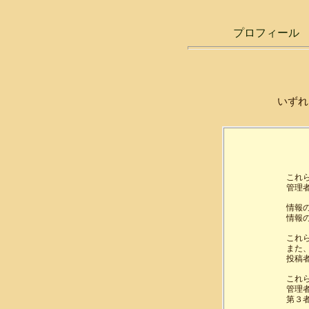
プロフィール
いずれ
これ
管理
情報
情報
これ
また
投稿
これ
管理
第３