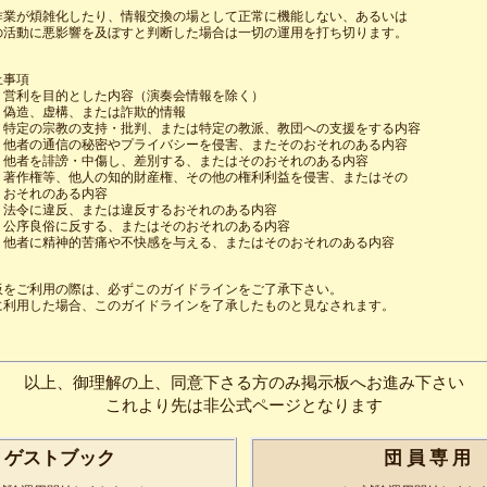
作業が煩雑化したり、情報交換の場として正常に機能しない、あるいは

の活動に悪影響を及ぼすと判断した場合は一切の運用を打ち切ります。

事項

・営利を目的とした内容（演奏会情報を除く）

・偽造、虚構、または詐欺的情報

・特定の宗教の支持・批判、または特定の教派、教団への支援をする内容

・他者の通信の秘密やプライバシーを侵害、またそのおそれのある内容

・他者を誹謗・中傷し、差別する、またはそのおそれのある内容

・著作権等、他人の知的財産権、その他の権利利益を侵害、またはその

おそれのある内容 

・法令に違反、または違反するおそれのある内容 

・公序良俗に反する、またはそのおそれのある内容 

・他者に精神的苦痛や不快感を与える、またはそのおそれのある内容 

板をご利用の際は、必ずこのガイドラインをご了承下さい。 

に利用した場合、このガイドラインを了承したものと見なされます。

以上、御理解の上、同意下さる方のみ掲示板へお進み下さい
これより先は非公式ページとなります
ゲストブック
団 員 専 用