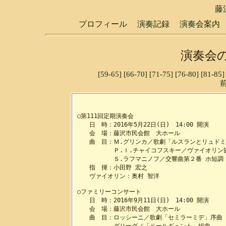
藤
プロフィール
演奏記録
演奏会案内
演奏会の
[59-65]
[66-70]
[71-75]
[76-80]
[81-85]
○第111回定期演奏会

　　日　時：2016年5月22日(日)　14:00 開演

　　会　場：藤沢市民会館　大ホール

　　曲　目：Ｍ.グリンカ／歌劇「ルスランとリュドミ
　　　　　　Ｐ.Ｉ.チャイコフスキー／ヴァイオリン協奏
　　　　　　Ｓ.ラフマニノフ／交響曲第２番 ホ短調 作
　　指　揮：小田野 宏之

　　ヴァイオリン：奥村 智洋

○ファミリーコンサート

　　日　時：2016年9月11日(日)　14:00 開演

　　会　場：藤沢市民会館　大ホール

　　曲　目：ロッシーニ／歌劇「セミラーミデ」序曲
