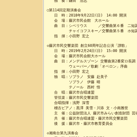
　　独　奏：鎌田　浩志

○第114回定期演奏会

　　日　時：2018年9月22日(日)　14:00 開演

　　会　場：藤沢市民会館　大ホール

　　曲　目：シベリウス　　　／交響曲第６番　二短調　
　　　　　　チャイコフスキー／交響曲第５番　ホ短調　
　　指　揮：小田野 宏之

◇藤沢市民交響楽団 創立60周年記念公演「讃歌」

　　日　時：2019年2月24日(日)　15:00 開演

　　会　場：藤沢市民会館大ホール

　　曲　目：メンデルスゾーン 交響曲第2番変ロ長調「
　　　　　　ウェーバー／歌劇「オベロン」序曲

　　指　揮：小田野 宏之

　　独　唱：ソプラノ　安藤 赴美子

　　　　　　ソプラノ　伊藤 晴

　　　　　　テノール　西村 悟

　　合　唱：藤沢市合唱連盟

　　管弦楽：藤沢市民交響楽団

　　合唱指揮：浅野 深雪

　　稽古ピアノ：黒澤 美雪・川添 文・小南雅世

　　主　催：公益財団法人 藤沢市みらい創造財団 芸術
　　共　催：藤沢市合唱連盟・藤沢市民交響楽団

　　後　援：藤沢市・藤沢市教育委員会

◇湘南台第九演奏会
