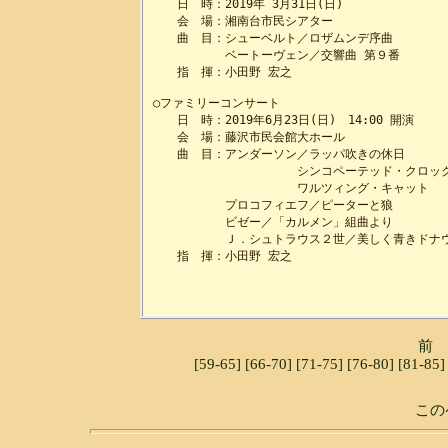
　　日　時：2019年 3月31日(日)

　　会　場：湘南台市民シアター 

　　曲　目：シューベルト／ロザムンデ序曲 

　　　　　　ベートーヴェン／交響曲 第９番 

　　指　揮：小田野 宏之

○ファミリーコンサート

　　日　時：2019年6月23日(日)　14:00 開演

　　会　場：藤沢市民会館大ホール

　　曲　目：アンダーソン／ラッパ吹きの休日

　　　　　　　　　　　　シンコペーテッド・クロック
　　　　　　　　　　　　ワルツィング・キャット

　　　　　　プロコフィエフ／ピーターと狼

　　　　　　ビゼー／「カルメン」組曲より

　　　　　　Ｊ．シュトラウス２世／美しく青きドナウ
　　指　揮：小田野 宏之

前
[59-65]
[66-70]
[71-75]
[76-80]
[81-85]
この