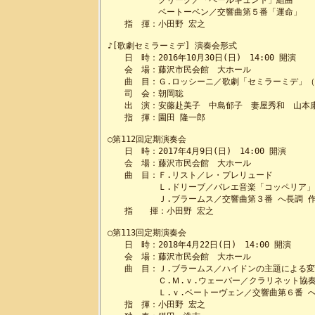
　　　　　　グリーグ／「ペールギュント」組曲

　　　　　　ベートーベン／交響曲第５番「運命」

　　指　揮：小田野 宏之

♪[歌劇セミラーミデ] 演奏会形式

　　日　時：2016年10月30日(日)　14:00 開演

　　会　場：藤沢市民会館　大ホール

　　曲　目：Ｇ.ロッシーニ／歌劇「セミラーミデ」（
　　司　会：朝岡聡

　　出　演：安藤赴美子　中島郁子　妻屋秀和　山本康
　　指　揮：園田 隆一郎

○第112回定期演奏会

　　日　時：2017年4月9日(日)　14:00 開演

　　会　場：藤沢市民会館　大ホール

　　曲　目：Ｆ.リスト／レ・プレリュード

　　　　　　Ｌ.ドリーブ／バレエ音楽「コッペリア」
　　　　　　Ｊ.ブラームス／交響曲第３番 へ長調 作品
　　指　　揮：小田野 宏之

○第113回定期演奏会

　　日　時：2018年4月22日(日)　14:00 開演

　　会　場：藤沢市民会館　大ホール

　　曲　目：Ｊ.ブラームス／ハイドンの主題による変奏
　　　　　　Ｃ.Ｍ.ｖ.ウェーバー／クラリネット協奏
　　　　　　Ｌ.ｖ.ベートーヴェン／交響曲第６番 へ
　　指　揮：小田野 宏之
